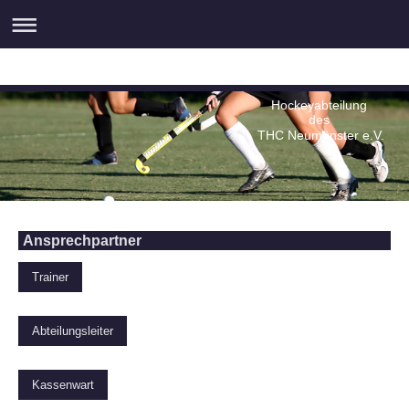
Hockeyabteilung
des
THC Neumünster e.V.
Ansprechpartner
Trainer
Abteilungsleiter
Kassenwart