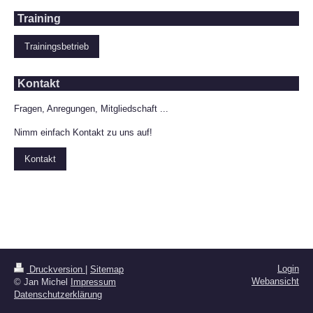
Training
Trainingsbetrieb
Kontakt
Fragen, Anregungen, Mitgliedschaft ...
Nimm einfach Kontakt zu uns auf!
Kontakt
Login
Druckversion
|
Sitemap
Webansicht
© Jan Michel
Impressum
Datenschutzerklärung