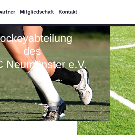
artner
Mitgliedschaft
Kontakt
ockeyabteilung
des
 Neumünster e.V.